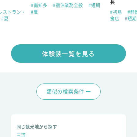
長
#南知多
#宿泊業務全般
#短期
#夏
レストラン・
#初島
#静
#夏
食店
#短
体験談一覧を見る
類似の検索条件
同じ観光地から探す
三河