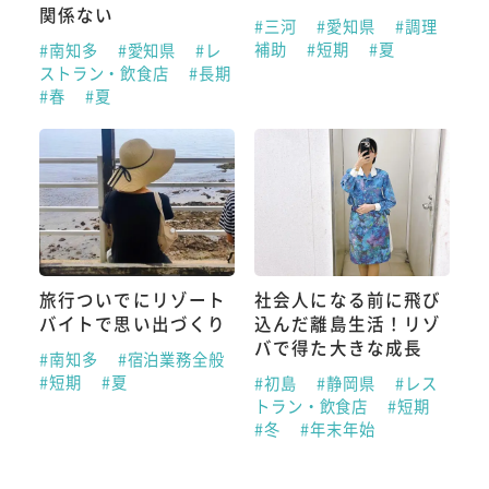
関係ない
#三河
#愛知県
#調理
補助
#短期
#夏
#南知多
#愛知県
#レ
ストラン・飲食店
#長期
#春
#夏
旅行ついでにリゾート
社会人になる前に飛び
バイトで思い出づくり
込んだ離島生活！リゾ
バで得た大きな成長
#南知多
#宿泊業務全般
#短期
#夏
#初島
#静岡県
#レス
トラン・飲食店
#短期
#冬
#年末年始