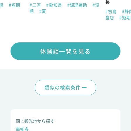
長
全般
#短期
#三河
#愛知県
#調理補助
#短
期
#夏
#初島
#静
食店
#短
体験談一覧を見る
類似の検索条件
同じ観光地から探す
南知多