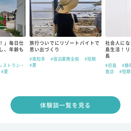
！」毎日仕
旅行ついでにリゾートバイトで
社会人にな
し、年齢も
思い出づくり
島生活！リ
長
#南知多
#宿泊業務全般
#短期
#夏
レストラン・
#初島
#静
#夏
食店
#短
体験談一覧を見る