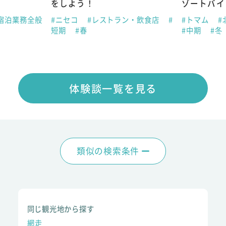
をしよう！
ゾートバイ
宿泊業務全般
#ニセコ
#レストラン・飲食店
#
#トマム
#
短期
#春
#中期
#冬
体験談一覧を見る
類似の検索条件
同じ観光地から探す
網走