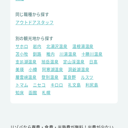
同じ職種から探す
アウトドアスタッフ
別の観光地から探す
サホロ
岩内
北湯沢温泉
温根湯温泉
苫小牧
釧路
稚内
川湯温泉
十勝川温泉
支笏湖温泉
旭岳温泉
定山渓温泉
日高
美瑛
小樽
阿寒湖温泉
洞爺湖温泉
層雲峡温泉
登別温泉
富良野
ルスツ
トマム
ニセコ
キロロ
礼文島
利尻島
知床
函館
札幌
リゾバなら寮費・食費・光熱費が無料！出費が少ない