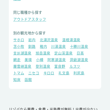
同じ職種から探す
アウトドアスタッフ
別の観光地から探す
サホロ
岩内
北湯沢温泉
温根湯温泉
苫小牧
釧路
稚内
川湯温泉
十勝川温泉
支笏湖温泉
旭岳温泉
定山渓温泉
日高
網走
美瑛
小樽
阿寒湖温泉
洞爺湖温泉
層雲峡温泉
登別温泉
富良野
ルスツ
トマム
ニセコ
キロロ
礼文島
利尻島
知床
函館
リゾバなら寮費・食費・光熱費が無料！出費が少ない