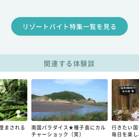
リゾートバイト特集一覧を見る
関連する体験談
澄まされる
南国パラダイス★種子島にカル
行きたい国
チャーショック（笑）
毎日を楽し