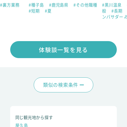
#裏方業務
#種子島
#鹿児島県
#その他職種
#黒川温泉
#短期
#夏
般
#長期
ンバサダー 
体験談一覧を見る
類似の検索条件
同じ観光地から探す
屋久島