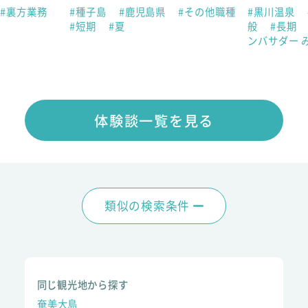
#裏方業務
#種子島
#鹿児島県
#その他職種
#黒川温泉
#短期
#夏
般
#長期
ンバサダー 
体験談一覧を見る
類似の検索条件
同じ観光地から探す
奄美大島