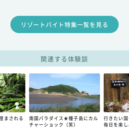
リゾートバイト特集一覧を見る
関連する体験談
澄まされる
南国パラダイス★種子島にカル
行きたい国
チャーショック（笑）
毎日を楽し