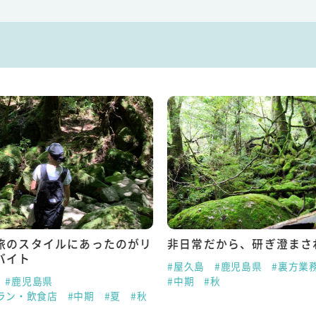
旅のスタイルにあったのがリ
非日常だから、研ぎ澄まさ
バイト
#屋久島
#鹿児島県
#裏方業
#鹿児島県
#中期
#秋
ラン・飲食店
#中期
#夏
#秋