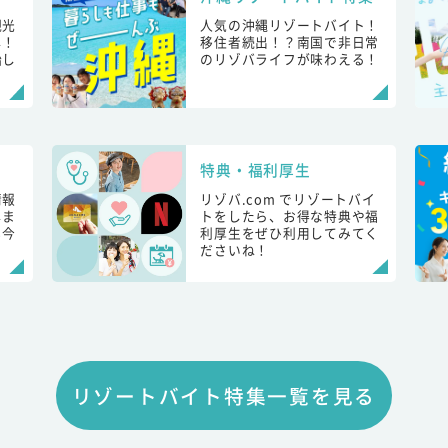
観光
人気の沖縄リゾートバイト！
し！
移住者続出！？南国で非日常
始し
のリゾバライフが味わえる！
特典・福利厚生
情報
リゾバ.com でリゾートバイ
しま
トをしたら、お得な特典や福
も今
利厚生をぜひ利用してみてく
ださいね！
リゾートバイト特集一覧を見る