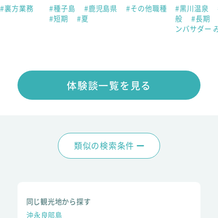
#裏方業務
#種子島
#鹿児島県
#その他職種
#黒川温泉
#短期
#夏
般
#長期
ンバサダー 
体験談一覧を見る
類似の検索条件
同じ観光地から探す
沖永良部島