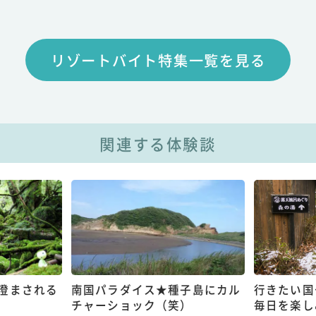
リゾートバイト特集一覧を見る
関連する体験談
澄まされる
南国パラダイス★種子島にカル
行きたい国
チャーショック（笑）
毎日を楽し