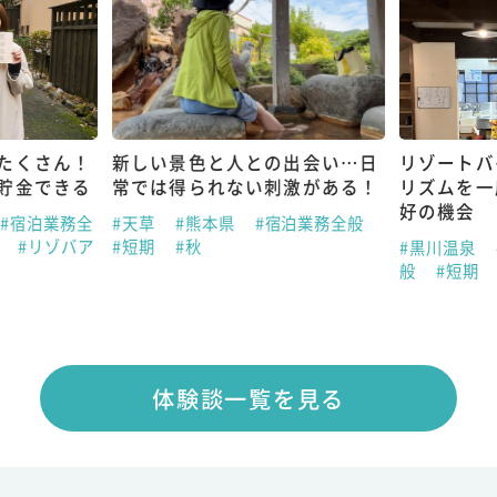
たくさん！
新しい景色と人との出会い…日
リゾートバ
貯金できる
常では得られない刺激がある！
リズムを一
好の機会
#宿泊業務全
#天草
#熊本県
#宿泊業務全般
春
#リゾバア
#短期
#秋
#黒川温泉
般
#短期
体験談一覧を見る