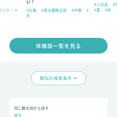
#小豆島
#宿泊業務全般
#中期
#夏
#秋
宿泊業務全般
#中期
#
体験談一覧を見る
類似の検索条件
同じ観光地から探す
琴平