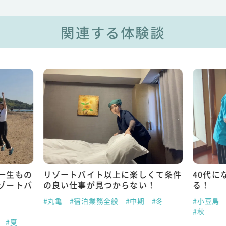
関連する体験談
一生もの
リゾートバイト以上に楽しくて条件
40代に
ゾートバ
の良い仕事が見つからない！
る！
#丸亀
#宿泊業務全般
#中期
#冬
#小豆島
#秋
#夏