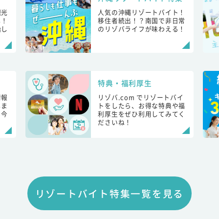
観光
人気の沖縄リゾートバイト！
し！
移住者続出！？南国で非日常
始し
のリゾバライフが味わえる！
特典・福利厚生
情報
リゾバ.com でリゾートバイ
しま
トをしたら、お得な特典や福
も今
利厚生をぜひ利用してみてく
ださいね！
リゾートバイト特集一覧を見る