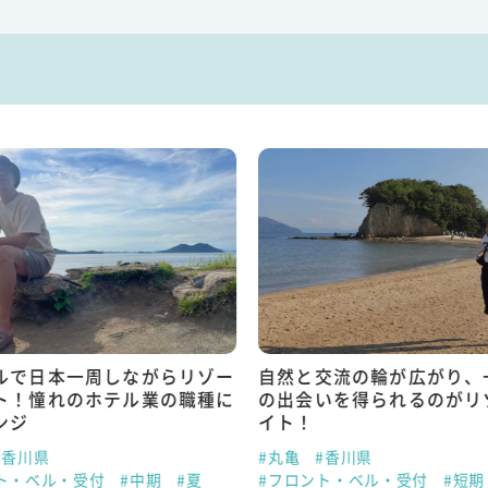
ルで日本一周しながらリゾー
自然と交流の輪が広がり、
ト！憧れのホテル業の職種に
の出会いを得られるのがリ
ンジ
イト！
#香川県
#丸亀
#香川県
ト・ベル・受付
#中期
#夏
#フロント・ベル・受付
#短期