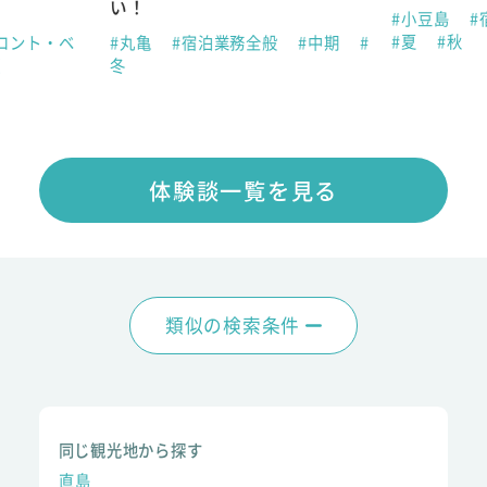
い！
#小豆島
#
#夏
#秋
ロント・ベ
#丸亀
#宿泊業務全般
#中期
#
夏
冬
体験談一覧を見る
類似の検索条件
同じ観光地から探す
直島