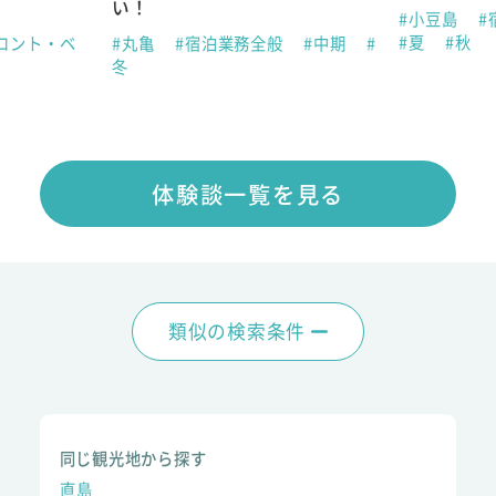
い！
#小豆島
#
#夏
#秋
ロント・ベ
#丸亀
#宿泊業務全般
#中期
#
夏
冬
体験談一覧を見る
類似の検索条件
同じ観光地から探す
直島