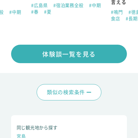
言える
#広島県
#宿泊業務全般
#中期
#春
#夏
全般
#中期
#鳴門
#徳
食店
#長
体験談一覧を見る
類似の検索条件
同じ観光地から探す
宮島