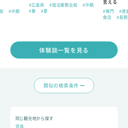
言える
#広島県
#宿泊業務全般
#中期
#春
#夏
全般
#中期
#鳴門
#徳
食店
#長
体験談一覧を見る
類似の検索条件
同じ観光地から探す
宮島