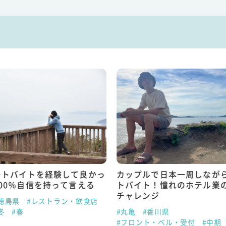
ートバイトを経験して良かっ
カップルで日本一周しなが
00％自信を持って言える
トバイト！憧れのホテル業
チャレンジ
徳島県
#レストラン・飲食店
冬
#春
#丸亀
#香川県
#フロント・ベル・受付
#中期