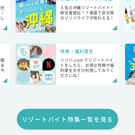
観光
人気の沖縄リゾートバイト！
し！
移住者続出！？南国で非日常
始し
のリゾバライフが味わえる！
特典・福利厚生
情報
リゾバ.com でリゾートバイ
しま
トをしたら、お得な特典や福
も今
利厚生をぜひ利用してみてく
ださいね！
リゾートバイト特集一覧を見る