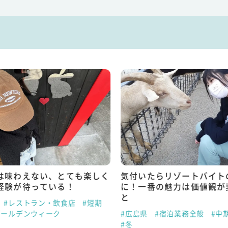
は味わえない、とても楽しく
気付いたらリゾートバイト
経験が待っている！
に！一番の魅力は価値観が
と
#レストラン・飲食店
#短期
ゴールデンウィーク
#広島県
#宿泊業務全般
#中
#冬