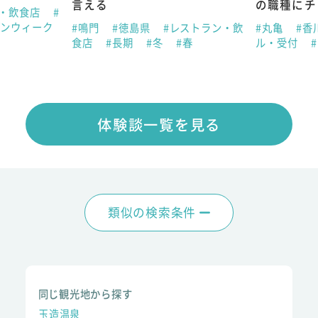
言える
の職種にチ
ン・飲食店
#
デンウィーク
#鳴門
#徳島県
#レストラン・飲
#丸亀
#香
食店
#長期
#冬
#春
ル・受付
体験談一覧を見る
類似の検索条件
同じ観光地から探す
玉造温泉