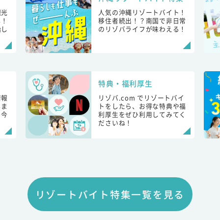
観光
人気の沖縄リゾートバイト！
し！
移住者続出！？南国で非日常
始し
のリゾバライフが味わえる！
特典・福利厚生
情報
リゾバ.com でリゾートバイ
しま
トをしたら、お得な特典や福
も今
利厚生をぜひ利用してみてく
ださいね！
リゾートバイト特集一覧を見る