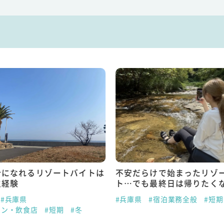
分になれるリゾートバイトは
不安だらけで始まったリゾ
生経験
ト…でも最終日は帰りたく
#兵庫県
#兵庫県
#宿泊業務全般
#短期
ラン・飲食店
#短期
#冬