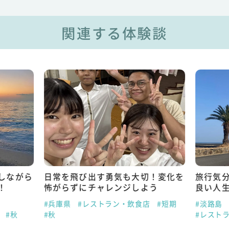
関連する体験談
しながら
日常を飛び出す勇気も大切！変化を
旅行気
！
怖がらずにチャレンジしよう
良い人
#兵庫県
#レストラン・飲食店
#短期
#淡路島
#秋
#秋
#レスト