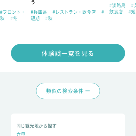
う
#淡路島
#
飲食店
#
#フロント・
#兵庫県
#レストラン・飲食店
#
#秋
#冬
短期
#秋
体験談一覧を見る
類似の検索条件
同じ観光地から探す
六甲