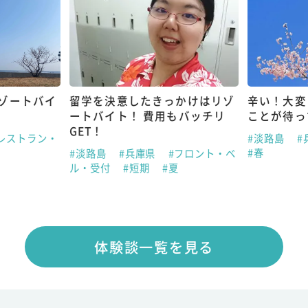
ゾートバイ
留学を決意したきっかけはリゾ
辛い！大変
ートバイト！ 費用もバッチリ
ことが待っ
GET！
レストラン・
#淡路島
#
#春
#淡路島
#兵庫県
#フロント・ベ
ル・受付
#短期
#夏
体験談一覧を見る