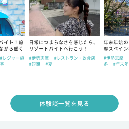
バイト！旅
日常につまらなさを感じたら、
年末年始の
ながら働く
リゾートバイトへ行こう！
摩スペイン
#レジャー施
#伊勢志摩
#レストラン・飲食店
#伊勢志摩
#春
#短期
#夏
冬
#年末年
体験談一覧を見る