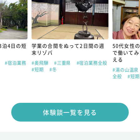
3泊4日の短
学業の合間をぬって2日間の週
50代女性
末リゾバ
で働いてみ
える
県
#宿泊業務
#奥飛騨
#三重県
#宿泊業務全般
#短期
#冬
#湯の山温泉
全般
#短
体験談一覧を見る