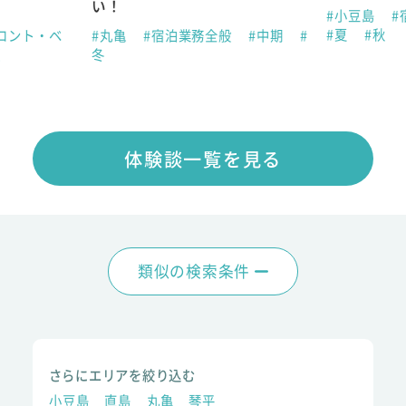
い！
#小豆島
#
#夏
#秋
ロント・ベ
#丸亀
#宿泊業務全般
#中期
#
夏
冬
体験談一覧を見る
類似の検索条件
さらにエリアを絞り込む
小豆島
直島
丸亀
琴平