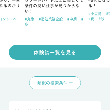
がり、一生
リゾートバイト以上に楽しくて
40代にな
れるのがリ
条件の良い仕事が見つからな
る！
い！
#小豆島
#
#夏
#秋
ロント・ベ
#丸亀
#宿泊業務全般
#中期
#
夏
冬
体験談一覧を見る
類似の検索条件