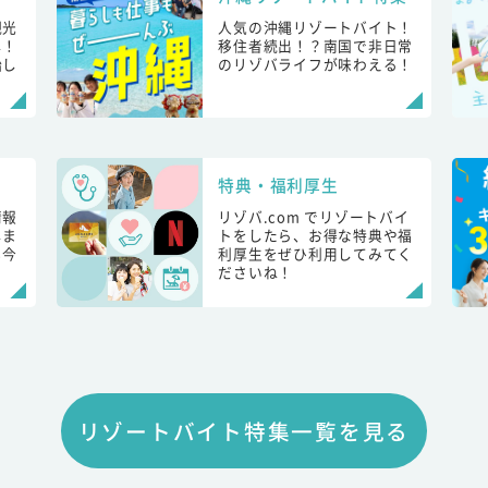
観光
人気の沖縄リゾートバイト！
し！
移住者続出！？南国で非日常
始し
のリゾバライフが味わえる！
特典・福利厚生
情報
リゾバ.com でリゾートバイ
しま
トをしたら、お得な特典や福
も今
利厚生をぜひ利用してみてく
ださいね！
リゾートバイト特集一覧を見る