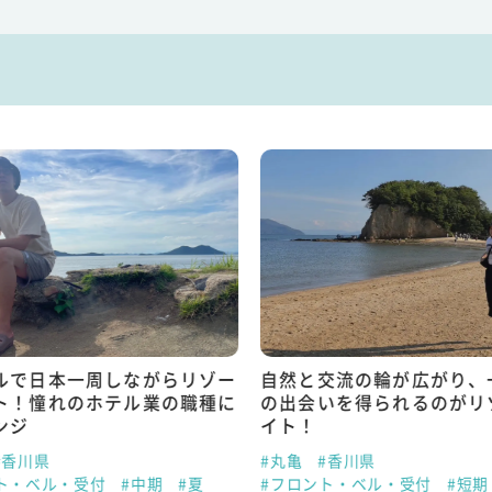
ルで日本一周しながらリゾー
自然と交流の輪が広がり、
ト！憧れのホテル業の職種に
の出会いを得られるのがリ
ンジ
イト！
#香川県
#丸亀
#香川県
ト・ベル・受付
#中期
#夏
#フロント・ベル・受付
#短期