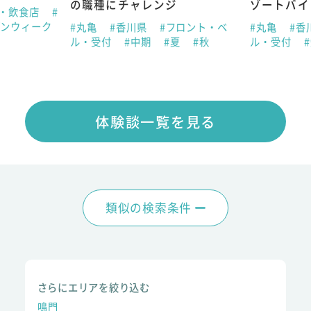
の職種にチャレンジ
ゾートバイ
ン・飲食店
#
デンウィーク
#丸亀
#香川県
#フロント・ベ
#丸亀
#香
ル・受付
#中期
#夏
#秋
ル・受付
体験談一覧を見る
類似の検索条件
さらにエリアを絞り込む
鳴門