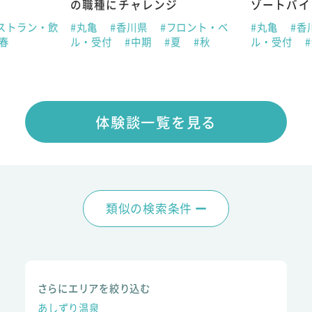
の職種にチャレンジ
ゾートバイ
ストラン・飲
#丸亀
#香川県
#フロント・ベ
#丸亀
#香
#春
ル・受付
#中期
#夏
#秋
ル・受付
体験談一覧を見る
類似の検索条件
さらにエリアを絞り込む
あしずり温泉