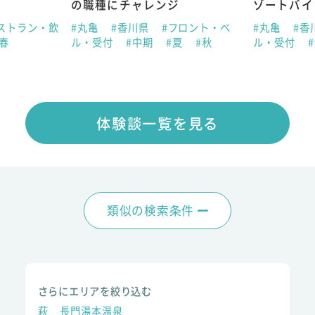
の職種にチャレンジ
ゾートバイ
ストラン・飲
#丸亀
#香川県
#フロント・ベ
#丸亀
#香
#春
ル・受付
#中期
#夏
#秋
ル・受付
体験談一覧を見る
類似の検索条件
さらにエリアを絞り込む
萩
長門湯本温泉