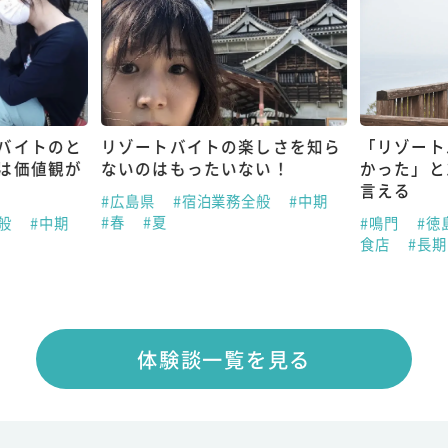
バイトのと
リゾートバイトの楽しさを知ら
「リゾート
は価値観が
ないのはもったいない！
かった」と
言える
#広島県
#宿泊業務全般
#中期
#春
#夏
全般
#中期
#鳴門
#徳
食店
#長
体験談一覧を見る