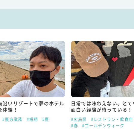
海沿いリゾートで夢のホテル
日常では味わえない、とて
を体験！
面白い経験が待っている！
#裏方業務
#短期
#夏
#広島県
#レストラン・飲食店
#春
#ゴールデンウィーク