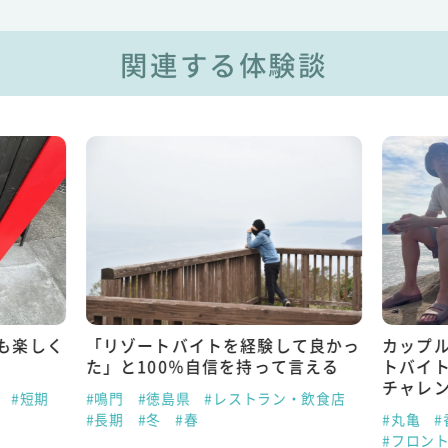
関連する体験談
も楽しく
「リゾートバイトを経験して良かっ
カップ
た」と100％自信を持って言える
トバイ
チャレ
#短期
#鳴門
#徳島県
#レストラン・飲食店
#長期
#冬
#春
#丸亀
#
#フロン