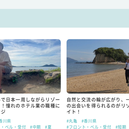
ルで日本一周しながらリゾー
自然と交流の輪が広がり、
ト！憧れのホテル業の職種に
の出会いを得られるのがリ
ンジ
イト！
香川県
#丸亀
#香川県
ト・ベル・受付
#中期
#夏
#フロント・ベル・受付
#短期