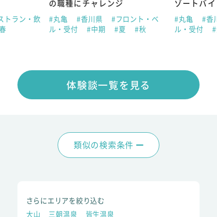
の職種にチャレンジ
ゾートバイ
ストラン・飲
#丸亀
#香川県
#フロント・ベ
#丸亀
#香
#春
ル・受付
#中期
#夏
#秋
ル・受付
体験談一覧を見る
類似の検索条件
さらにエリアを絞り込む
大山
三朝温泉
皆生温泉