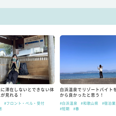
地に滞在しないとできない体
白浜温泉でリゾートバイト
色が見れる！
から良かったと思う！
県
#フロント・ベル・受付
#白浜温泉
#和歌山県
#宿泊
冬
#短期
#春