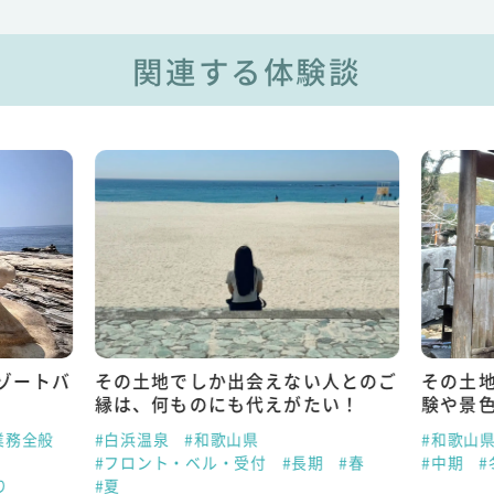
関連する体験談
ゾートバ
その土地でしか出会えない人とのご
その土
縁は、何ものにも代えがたい！
験や景
業務全般
#白浜温泉
#和歌山県
#和歌山
#フロント・ベル・受付
#長期
#春
#中期
#
り
#夏