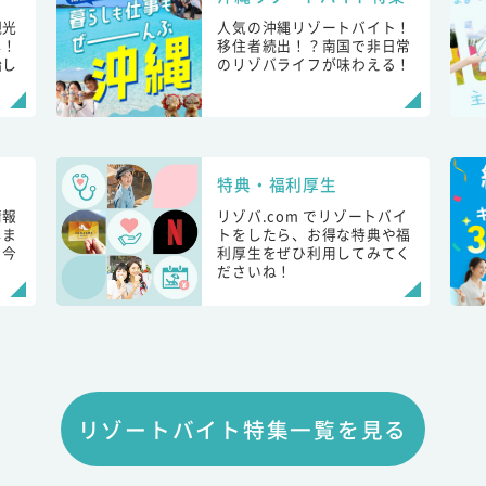
観光
人気の沖縄リゾートバイト！
し！
移住者続出！？南国で非日常
始し
のリゾバライフが味わえる！
特典・福利厚生
情報
リゾバ.com でリゾートバイ
しま
トをしたら、お得な特典や福
も今
利厚生をぜひ利用してみてく
ださいね！
リゾートバイト特集一覧を見る