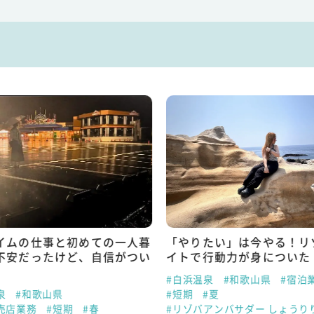
イムの仕事と初めての一人暮
「やりたい」は今やる！リ
不安だったけど、自信がつい
イトで行動力が身についた
#白浜温泉
#和歌山県
#宿泊
泉
#和歌山県
#短期
#夏
売店業務
#短期
#春
#リゾバアンバサダー しょうり