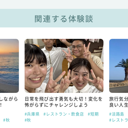
関連する体験談
しながら
日常を飛び出す勇気も大切！変化を
旅行気
！
怖がらずにチャレンジしよう
良い人
#兵庫県
#レストラン・飲食店
#短期
#淡路島
#秋
#秋
#レスト