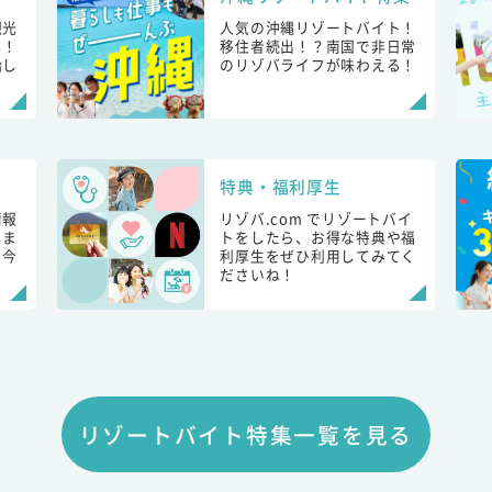
観光
人気の沖縄リゾートバイト！
し！
移住者続出！？南国で非日常
始し
のリゾバライフが味わえる！
特典・福利厚生
情報
リゾバ.com でリゾートバイ
しま
トをしたら、お得な特典や福
も今
利厚生をぜひ利用してみてく
ださいね！
リゾートバイト特集一覧を見る