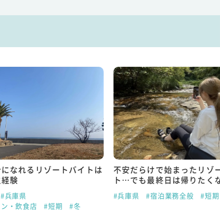
分になれるリゾートバイトは
不安だらけで始まったリゾ
生経験
ト…でも最終日は帰りたく
#兵庫県
#兵庫県
#宿泊業務全般
#短期
ラン・飲食店
#短期
#冬