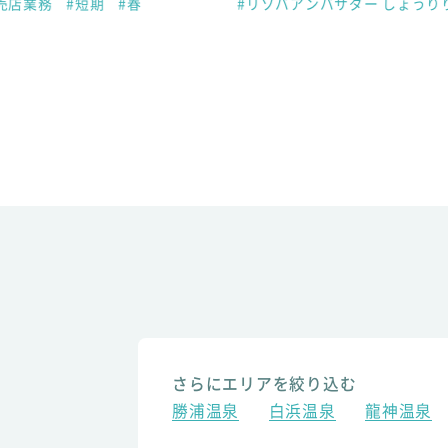
売店業務
#短期
#春
#リゾバアンバサダー しょうり
さらにエリアを絞り込む
勝浦温泉
白浜温泉
龍神温泉