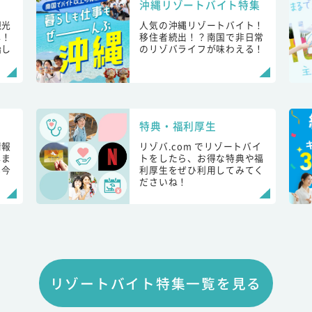
沖縄リゾートバイト特集
観光
人気の沖縄リゾートバイト！
し！
移住者続出！？南国で非日常
始し
のリゾバライフが味わえる！
特典・福利厚生
情報
リゾバ.com でリゾートバイ
しま
トをしたら、お得な特典や福
も今
利厚生をぜひ利用してみてく
ださいね！
リゾートバイト特集一覧を見る