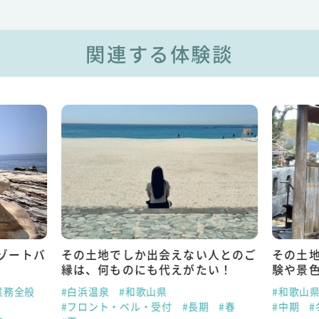
関連する体験談
ゾートバ
その土地でしか出会えない人とのご
その土
縁は、何ものにも代えがたい！
験や景
業務全般
#白浜温泉
#和歌山県
#和歌山
#フロント・ベル・受付
#長期
#春
#中期
#