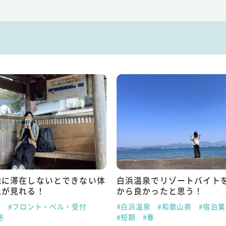
地に滞在しないとできない体
白浜温泉でリゾートバイト
色が見れる！
から良かったと思う！
県
#フロント・ベル・受付
#白浜温泉
#和歌山県
#宿泊
冬
#短期
#春