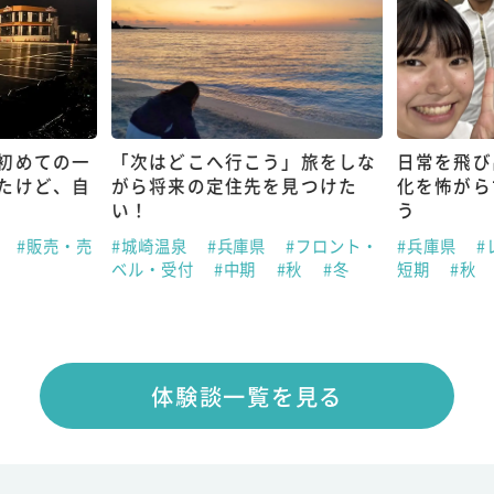
初めての一
「次はどこへ行こう」旅をしな
日常を飛び
たけど、自
がら将来の定住先を見つけた
化を怖がら
い！
う
県
#販売・売
#城崎温泉
#兵庫県
#フロント・
#兵庫県
#
ベル・受付
#中期
#秋
#冬
短期
#秋
体験談一覧を見る