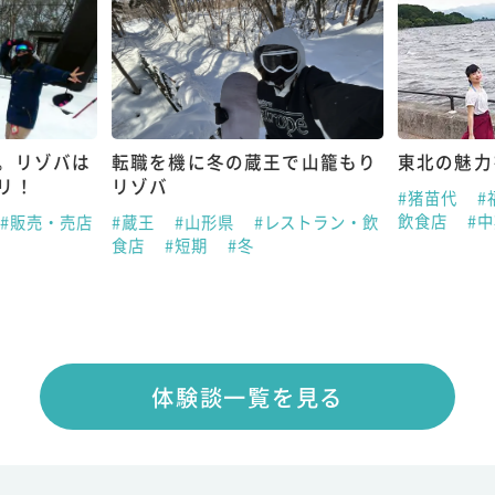
。リゾバは
転職を機に冬の蔵王で山籠もり
東北の魅力
リ！
リゾバ
#猪苗代
#
飲食店
#
#販売・売店
#蔵王
#山形県
#レストラン・飲
食店
#短期
#冬
体験談一覧を見る