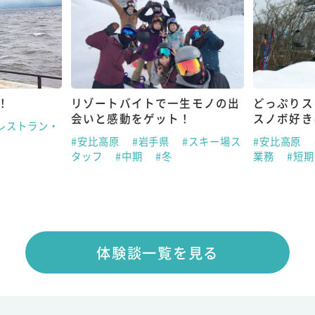
！
リゾートバイトで一生モノの出
どっぷりス
会いと感動をゲット！
スノボ好き
レストラン・
#安比高原
#岩手県
#スキー場ス
#安比高原
タッフ
#中期
#冬
業務
#短
体験談一覧を見る