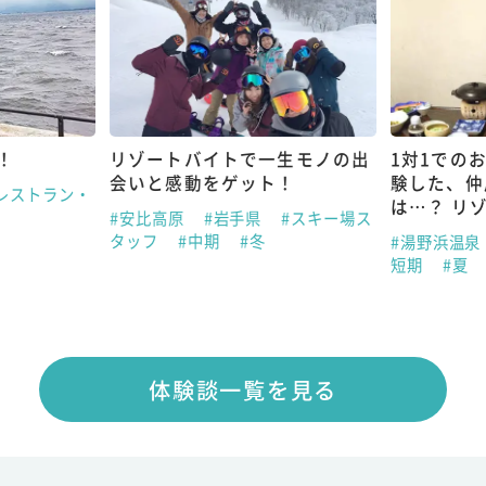
！
リゾートバイトで一生モノの出
1対1での
会いと感動をゲット！
験した、仲
レストラン・
は…？ リ
#安比高原
#岩手県
#スキー場ス
タッフ
#中期
#冬
#湯野浜温泉
短期
#夏
体験談一覧を見る