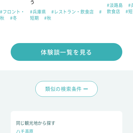
う
#淡路島
#
飲食店
#
#フロント・
#兵庫県
#レストラン・飲食店
#
#秋
#冬
短期
#秋
体験談一覧を見る
類似の検索条件
同じ観光地から探す
ハチ高原