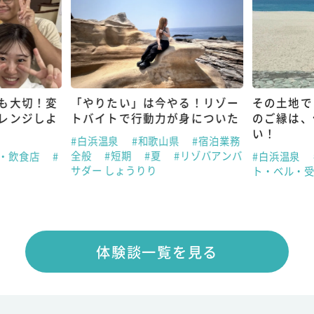
る！リゾー
その土地でしか出会えない人と
大学生にお
身についた
のご縁は、何ものにも代えがた
験や学びが
い！
つながる
県
#宿泊業務
#リゾバアンバ
#白浜温泉
#和歌山県
#フロン
#淡路島
#
ト・ベル・受付
#長期
#春
#夏
飲食店
#
体験談一覧を見る