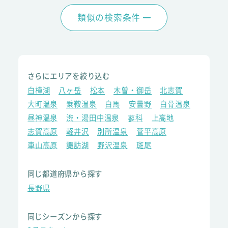
類似の検索条件
さらにエリアを絞り込む
白樺湖
八ヶ岳
松本
木曽・御岳
北志賀
大町温泉
乗鞍温泉
白馬
安曇野
白骨温泉
昼神温泉
渋・湯田中温泉
蓼科
上高地
志賀高原
軽井沢
別所温泉
菅平高原
車山高原
諏訪湖
野沢温泉
斑尾
同じ都道府県から探す
長野県
同じシーズンから探す