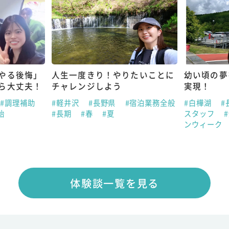
やる後悔」
人生一度きり！やりたいことに
幼い頃の夢
ら大丈夫！
チャレンジしよう
実現！
#調理補助
#軽井沢
#長野県
#宿泊業務全般
#白樺湖
#
始
#長期
#春
#夏
スタッフ
ンウィーク
体験談一覧を見る