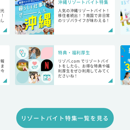
沖縄リゾートバイト特集
観光
人気の沖縄リゾートバイト！
し！
移住者続出！？南国で非日常
始し
のリゾバライフが味わえる！
特典・福利厚生
情報
リゾバ.com でリゾートバイ
しま
トをしたら、お得な特典や福
も今
利厚生をぜひ利用してみてく
ださいね！
リゾートバイト特集一覧を見る