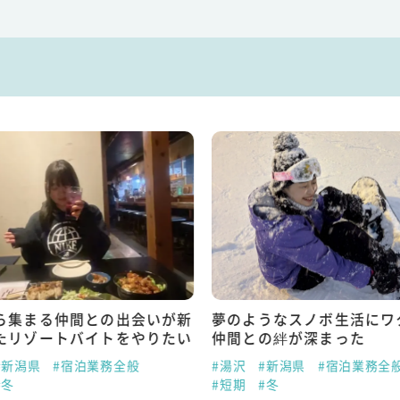
ら集まる仲間との出会いが新
夢のようなスノボ生活にワ
たリゾートバイトをやりたい
仲間との絆が深まった
#新潟県
#宿泊業務全般
#湯沢
#新潟県
#宿泊業務全
#冬
#短期
#冬