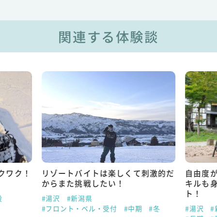
関連する体験談
クワク！
リゾートバイトは楽しくて刺激的だ
自由度
からまた挑戦したい！
キルも
ト！
般
#湯沢
#新潟県
#フロント・ベル・受付
#中期
#冬
#湯沢
#