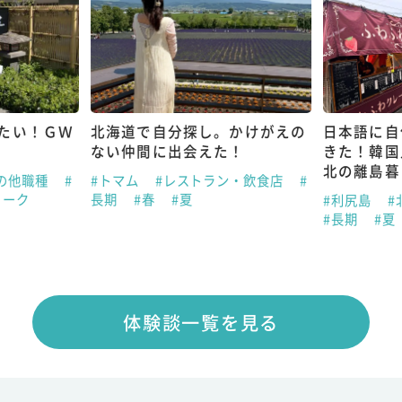
たい！ＧＷ
北海道で自分探し。かけがえの
日本語に自
ない仲間に出会えた！
きた！韓国
北の離島暮
の他職種
#
#トマム
#レストラン・飲食店
#
ィーク
長期
#春
#夏
#利尻島
#
#長期
#夏
体験談一覧を見る