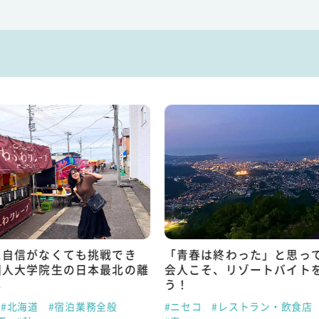
に自信がなくても挑戦でき
「青春は終わった」と思っ
国人大学院生の日本最北の離
会人こそ、リゾートバイト
し
う！
#北海道
#宿泊業務全般
#ニセコ
#レストラン・飲食店