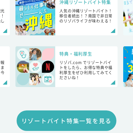
沖縄リゾートバイト特集
観光
人気の沖縄リゾートバイト！
し！
移住者続出！？南国で非日常
始し
のリゾバライフが味わえる！
特典・福利厚生
情報
リゾバ.com でリゾートバイ
しま
トをしたら、お得な特典や福
も今
利厚生をぜひ利用してみてく
ださいね！
リゾートバイト特集一覧を見る