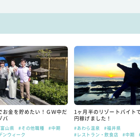
でお金を貯めたい！ＧＷ中だ
1ヶ月半のリゾートバイトで
ゾバ
円稼げました！
#富山県
#その他職種
#中期
#あわら温泉
#福井県
デンウィーク
#レストラン・飲食店
#中期