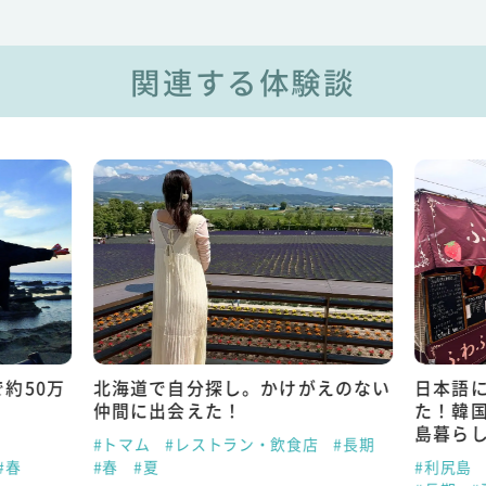
関連する体験談
約50万
北海道で自分探し。かけがえのない
日本語
仲間に出会えた！
た！韓
島暮ら
#トマム
#レストラン・飲食店
#長期
#春
#春
#夏
#利尻島