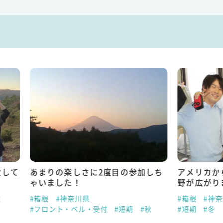
の楽しさに2度目の参加しち
アメリカからのお客様との
した！
野が広がりました
神奈川県
#箱根
#神奈川県
#宿泊業務全
ト・ベル・受付
#短期
#秋
#短期
#冬