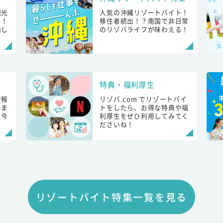
観光
人気の沖縄リゾートバイト！
し！
移住者続出！？南国で非日常
始し
のリゾバライフが味わえる！
特典・福利厚生
情報
リゾバ.com でリゾートバイ
しま
トをしたら、お得な特典や福
も今
利厚生をぜひ利用してみてく
ださいね！
リゾートバイト特集一覧を見る