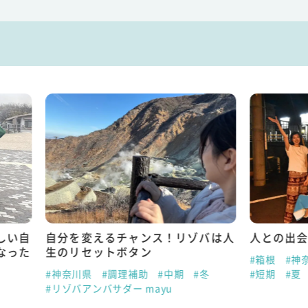
変えるチャンス！リゾバは人
人との出会いで人生観が変
セットボタン
#箱根
#神奈川県
#宿泊業務
県
#調理補助
#中期
#冬
#短期
#夏
アンバサダー mayu