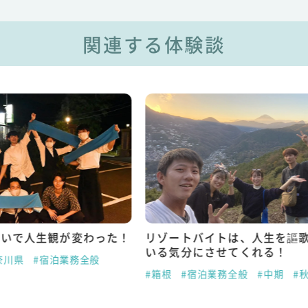
関連する体験談
わった！
リゾートバイトは、人生を謳歌して
あまり
いる気分にさせてくれる！
ゃいま
全般
#箱根
#宿泊業務全般
#中期
#秋
#箱根
#
#フロン