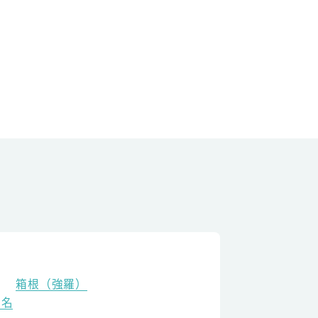
箱根（強羅）
老名