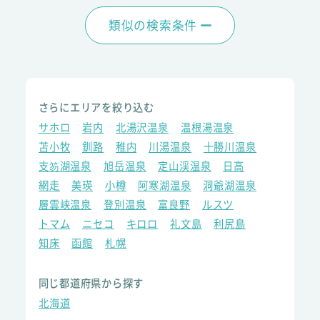
類似の検索条件
さらにエリアを絞り込む
サホロ
岩内
北湯沢温泉
温根湯温泉
苫小牧
釧路
稚内
川湯温泉
十勝川温泉
支笏湖温泉
旭岳温泉
定山渓温泉
日高
網走
美瑛
小樽
阿寒湖温泉
洞爺湖温泉
層雲峡温泉
登別温泉
富良野
ルスツ
トマム
ニセコ
キロロ
礼文島
利尻島
知床
函館
札幌
同じ都道府県から探す
北海道