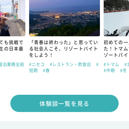
ても挑戦で
「青春は終わった」と思ってい
初めての一
生の日本最
る社会人こそ、リゾートバイト
た！トマム
をしよう！
ゾートバイ
宿泊業務全般
#ニセコ
#レストラン・飲食店
#
#トマム
#
短期
#春
#中期
#冬
体験談一覧を見る