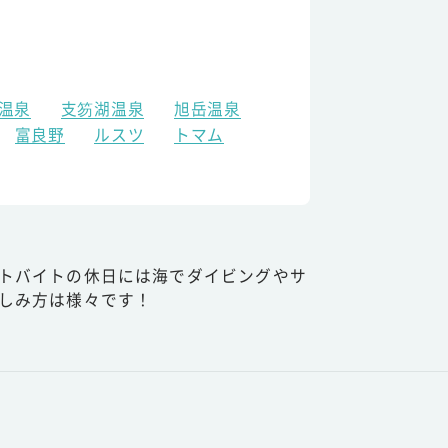
温泉
支笏湖温泉
旭岳温泉
富良野
ルスツ
トマム
トバイトの休日には海でダイビングやサ
しみ方は様々です！