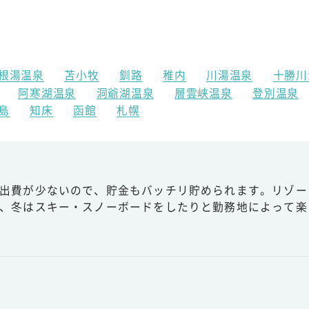
根湯温泉
苫小牧
釧路
稚内
川湯温泉
十勝川
阿寒湖温泉
洞爺湖温泉
層雲峡温泉
登別温泉
島
知床
函館
札幌
出費が少ないので、貯金もバッチリ貯められます。リゾー
、冬はスキー・スノーボードをしたりと勤務地によって楽