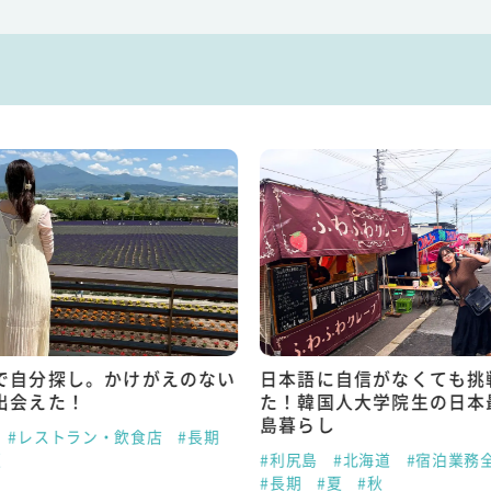
で自分探し。かけがえのない
日本語に自信がなくても挑
出会えた！
た！韓国人大学院生の日本
島暮らし
#レストラン・飲食店
#長期
夏
#利尻島
#北海道
#宿泊業務
#長期
#夏
#秋