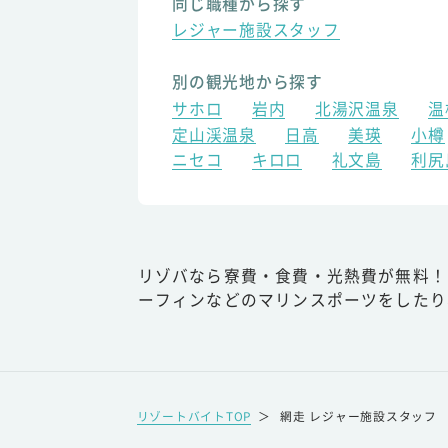
同じ職種から探す
レジャー施設スタッフ
別の観光地から探す
サホロ
岩内
北湯沢温泉
温
定山渓温泉
日高
美瑛
小樽
ニセコ
キロロ
礼文島
利尻
リゾバなら寮費・食費・光熱費が無料！
ーフィンなどのマリンスポーツをしたり
リゾートバイトTOP
＞
網走 レジャー施設スタッフ