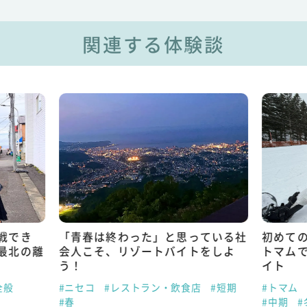
関連する体験談
戦でき
「青春は終わった」と思っている社
初めて
最北の離
会人こそ、リゾートバイトをしよ
トマム
う！
イト
全般
#ニセコ
#レストラン・飲食店
#短期
#トマム
#春
#中期
#