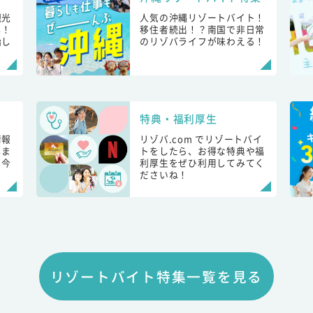
観光
人気の沖縄リゾートバイト！
し！
移住者続出！？南国で非日常
始し
のリゾバライフが味わえる！
特典・福利厚生
情報
リゾバ.com でリゾートバイ
しま
トをしたら、お得な特典や福
も今
利厚生をぜひ利用してみてく
ださいね！
リゾートバイト特集一覧を見る