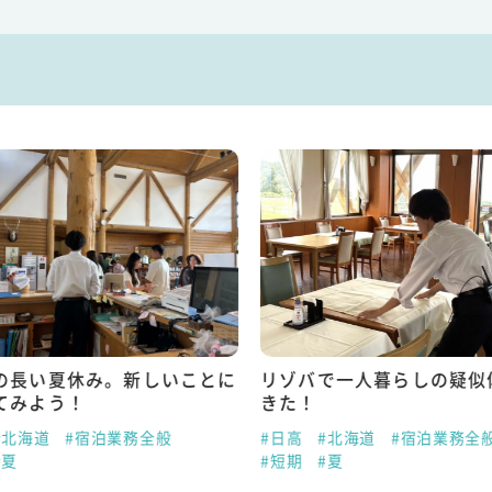
の長い夏休み。新しいことに
リゾバで一人暮らしの疑似
てみよう！
きた！
#北海道
#宿泊業務全般
#日高
#北海道
#宿泊業務全
#夏
#短期
#夏