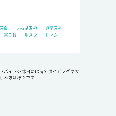
温泉
支笏湖温泉
旭岳温泉
富良野
ルスツ
トマム
トバイトの休日には海でダイビングやサ
しみ方は様々です！