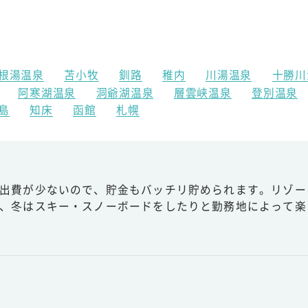
根湯温泉
苫小牧
釧路
稚内
川湯温泉
十勝川
阿寒湖温泉
洞爺湖温泉
層雲峡温泉
登別温泉
島
知床
函館
札幌
出費が少ないので、貯金もバッチリ貯められます。リゾー
、冬はスキー・スノーボードをしたりと勤務地によって楽